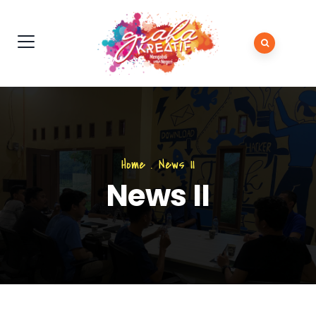
Home
.
News II
News II