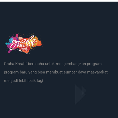
Graha Kreatif berusaha untuk mengembangkan program-
program baru yang bisa membuat sumber daya masyarakat
menjadi lebih baik lagi