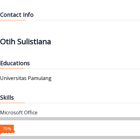
Contact Info
Otih Sulistiana
Educations
Universitas Pamulang
Skills
Microsoft Office
70%
Adobe